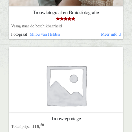
Trouwfotograaf en Bruidsfotografie
4.87
out of 5
Vraag naar de beschikbaarheid
Fotograaf:
Milou van Helden
Trouwreportage
50
118,
Totaalprijs: