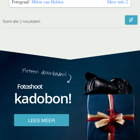
Fotograaf:
Milou van Helden
Toont alle 2 resultaten
Meteen downloaden!
Fotoshoot
kadobon!
LEES MEER