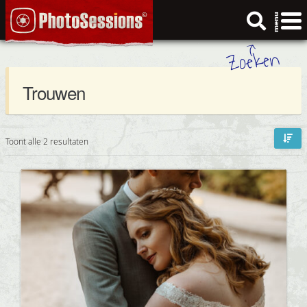
Ga
Ga
Zoeken
naar:
door
naar
naar
de
Zoeken
navigatie
inhoud
Trouwen
Toont alle 2 resultaten