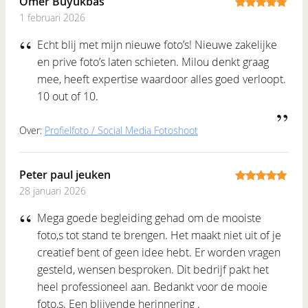
Ömer Buyukbas
1 februari 2026
5
out of 5
Echt blij met mijn nieuwe foto’s! Nieuwe zakelijke
en prive foto’s laten schieten. Milou denkt graag
mee, heeft expertise waardoor alles goed verloopt.
10 out of 10.
Over:
Profielfoto / Social Media Fotoshoot
Peter paul jeuken
28 januari 2026
5
out of 5
Mega goede begleiding gehad om de mooiste
foto,s tot stand te brengen. Het maakt niet uit of je
creatief bent of geen idee hebt. Er worden vragen
gesteld, wensen besproken. Dit bedrijf pakt het
heel professioneel aan. Bedankt voor de mooie
foto,s. Een blijvende herinnering .