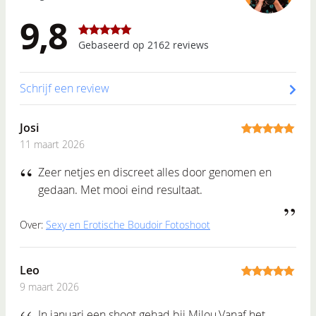
9,8
Gebaseerd op 2162 reviews
4.89
out of 5
Schrijf een review
Josi
11 maart 2026
5
out of 5
Zeer netjes en discreet alles door genomen en
gedaan. Met mooi eind resultaat.
Over:
Sexy en Erotische Boudoir Fotoshoot
Leo
9 maart 2026
5
out of 5
In januari een shoot gehad bij Milou.Vanaf het