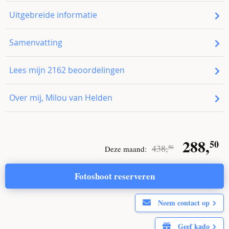
Uitgebreide informatie
Samenvatting
Lees mijn
2162
beoordelingen
Over mij, Milou van Helden
Origin
288,
50
438,
Deze maand:
50
price
Fotoshoot reserveren
was:
i
Neem contact op
438,
.
50
Geef kado