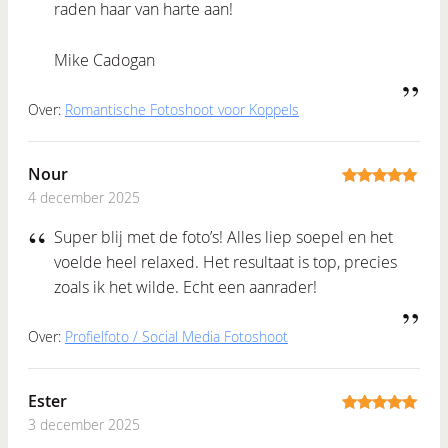
raden haar van harte aan!
Mike Cadogan
Over:
Romantische Fotoshoot voor Koppels
Nour
4 december 2025
5
out of 5
Super blij met de foto’s! Alles liep soepel en het
voelde heel relaxed. Het resultaat is top, precies
zoals ik het wilde. Echt een aanrader!
Over:
Profielfoto / Social Media Fotoshoot
Ester
3 december 2025
5
out of 5