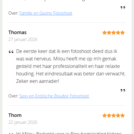
Over:
Familie en Gezins Fotoshoot
Thomas
27 januari 2026
5
out of 5
De eerste keer dat ik een fotoshoot deed dus ik
was wat nerveus. Milou heeft me op m’n gemak
gesteld met haar professionaliteit en haar relaxte
houding. Het eindresultaat was beter dan verwacht.
Zeker een aanrader!
Over:
Sexy en Erotische Boudoir Fotoshoot
Thom
22 januari 2026
5
out of 5
Hi Milou, Bedankt voor je fijne begeleiding tijdens