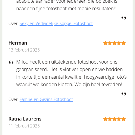
absolute aanrader voor iedereen die op zoek is
naar een fijne fotoshoot met mooie resultaten!”
Over:
Sexy en Verleidelijke Koppel Fotoshoot
Herman
13 februari 2026
5
out of 5
Milou heeft een uitstekende fotoshoot voor ons
georganiseerd. Het is vlot verlopen en we hadden
in korte tijd een aantal kwalitief hoogwaardige foto’s
waaruit we konden kiezen. We zijn heel tevreden!
Over:
Familie en Gezins Fotoshoot
Ratna Laurens
11 februari 2026
5
out of 5