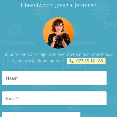
Ik beantwoord graag al je vragen!
Stuur me een berichtje, reserveer meteen een fotoshoot, of
bel me via telefoonnummer
077 85 121 88