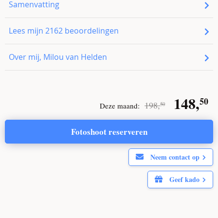
Samenvatting
Lees mijn
2162
beoordelingen
Over mij, Milou van Helden
Origin
148,
50
198,
Deze maand:
50
price
Fotoshoot reserveren
was:
i
Neem contact op
198,
.
50
Geef kado