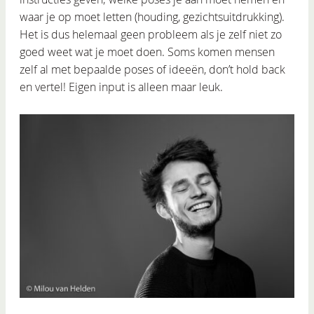
waar je op moet letten (houding, gezichtsuitdrukking).
Het is dus helemaal geen probleem als je zelf niet zo
goed weet wat je moet doen. Soms komen mensen
zelf al met bepaalde poses of ideeën, don’t hold back
en vertel! Eigen input is alleen maar leuk.