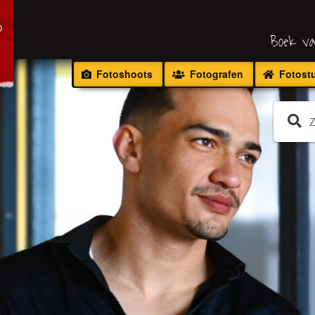
Boek va
Fotoshoots
Fotografen
Fotost
Zoeken
naar: