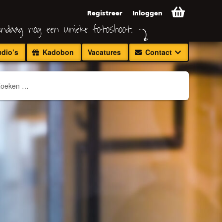
Registreer
Inloggen
ndaag nog een unieke fotoshoot.
udio’s
Kadobon
Vacatures
Contact