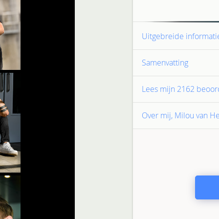
Uitgebreide informati
Samenvatting
Lees mijn
2162
beoor
Over mij, Milou van H