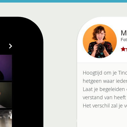
M
Fot
4.8
Hoogtijd om je Tind
hetgeen waar iedere
Laat je begeleiden
verstand van heeft
Het verschil zal je