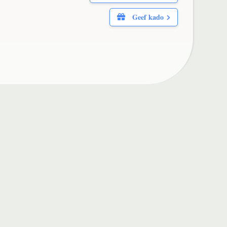
438,
.
288,
.
50
50
Geef kado