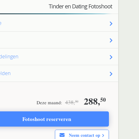
Tinder en Dating Fotoshoot
e
delingen
elden
Original
Curren
288,
50
438,
Deze maand:
50
price
price
Fotoshoot reserveren
was:
is:
Neem contact op