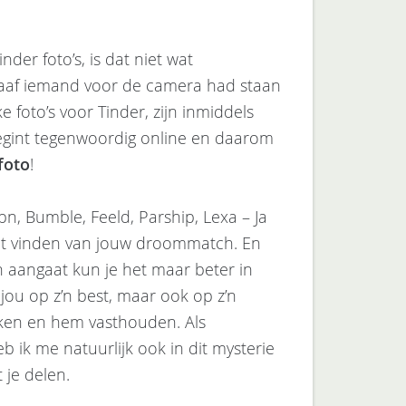
der foto’s, is dat niet wat
graaf iemand voor de camera had staan
 foto’s voor Tinder, zijn inmiddels
begint tegenwoordig online en daarom
foto
!
n, Bumble, Feeld, Parship, Lexa – Ja
t het vinden van jouw droommatch. En
h aangaat kun je het maar beter in
ou op z’n best, maar ook op z’n
ekken en hem vasthouden. Als
 ik me natuurlijk ook in dit mysterie
 je delen.